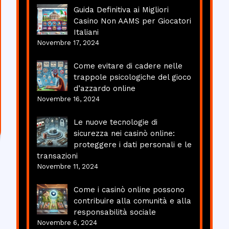
Guida Definitiva ai Migliori
Casino Non AAMS per Giocatori
Italiani
Novembre 17, 2024
Come evitare di cadere nelle
trappole psicologiche del gioco
d’azzardo online
Novembre 16, 2024
Le nuove tecnologie di
sicurezza nei casinò online:
proteggere i dati personali e le
transazioni
Novembre 11, 2024
Come i casinò online possono
contribuire alla comunità e alla
responsabilità sociale
Novembre 6, 2024