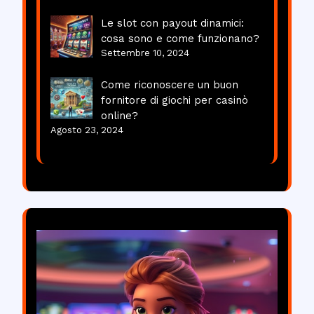
Le slot con payout dinamici:
cosa sono e come funzionano?
Settembre 10, 2024
Come riconoscere un buon
fornitore di giochi per casinò
online?
Agosto 23, 2024