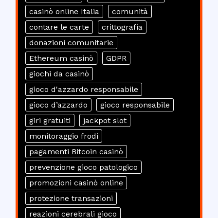
casinò online Italia
comunità
contare le carte
crittografia
donazioni comunitarie
Ethereum casinò
GDPR
giochi da casinò
gioco d'azzardo responsabile
gioco d’azzardo
gioco responsabile
giri gratuiti
jackpot slot
monitoraggio frodi
pagamenti Bitcoin casinò
prevenzione gioco patologico
promozioni casinò online
protezione transazioni
reazioni cerebrali gioco