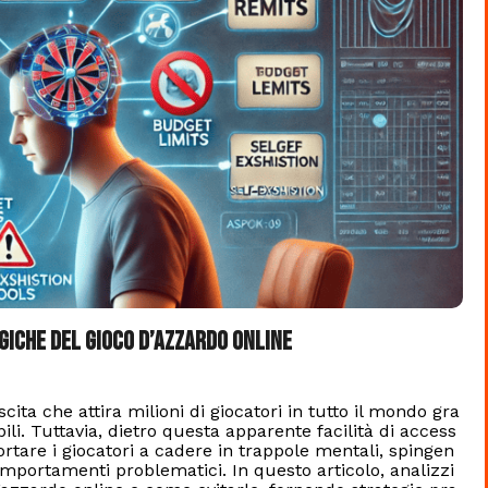
giche del gioco d’azzardo online
scita che attira milioni di giocatori in tutto il mondo gra
bili. Tuttavia, dietro questa apparente facilità di access
rtare i giocatori a cadere in trappole mentali, spingen
omportamenti problematici. In questo articolo, analizzi