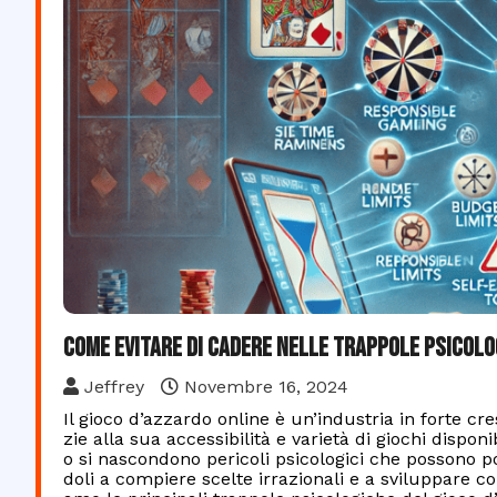
Come evitare di cadere nelle trappole psicolo
Jeffrey
Novembre 16, 2024
Il gioco d’azzardo online è un’industria in forte cre
zie alla sua accessibilità e varietà di giochi disponi
o si nascondono pericoli psicologici che possono po
doli a compiere scelte irrazionali e a sviluppare c