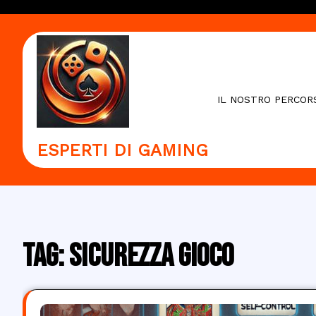
Skip
to
content
IL NOSTRO PERCOR
ESPERTI DI
GAMING
Tag:
sicurezza gioco