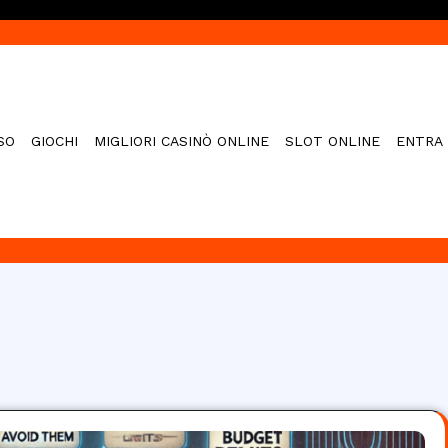
SO
GIOCHI
MIGLIORI CASINÒ ONLINE
SLOT ONLINE
ENTRA 