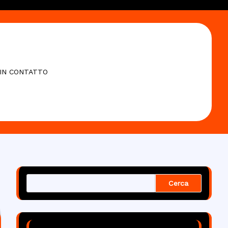
IN CONTATTO
Cerca