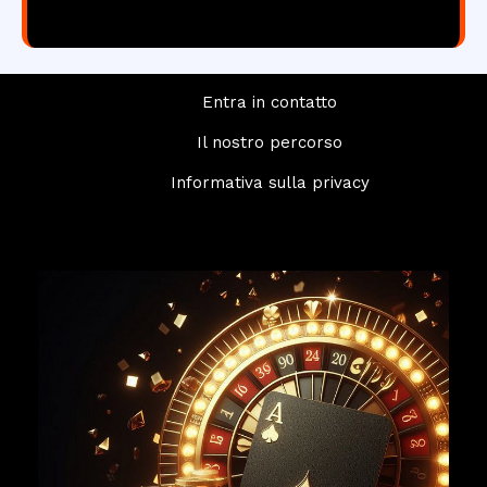
Entra in contatto
Il nostro percorso
Informativa sulla privacy