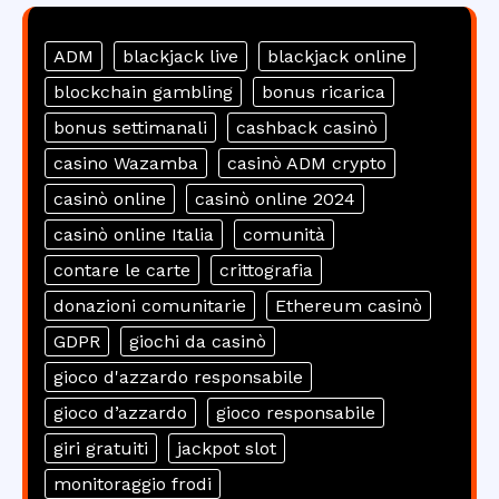
ADM
blackjack live
blackjack online
blockchain gambling
bonus ricarica
bonus settimanali
cashback casinò
casino Wazamba
casinò ADM crypto
casinò online
casinò online 2024
casinò online Italia
comunità
contare le carte
crittografia
donazioni comunitarie
Ethereum casinò
GDPR
giochi da casinò
gioco d'azzardo responsabile
gioco d’azzardo
gioco responsabile
giri gratuiti
jackpot slot
monitoraggio frodi