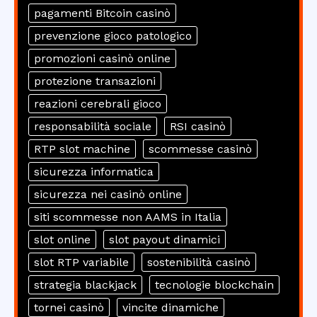
pagamenti Bitcoin casinò
prevenzione gioco patologico
promozioni casinò online
protezione transazioni
reazioni cerebrali gioco
responsabilità sociale
RSI casinò
RTP slot machine
scommesse casinò
sicurezza informatica
sicurezza nei casinò online
siti scommesse non AAMS in Italia
slot online
slot payout dinamici
slot RTP variabile
sostenibilità casinò
strategia blackjack
tecnologie blockchain
tornei casinò
vincite dinamiche