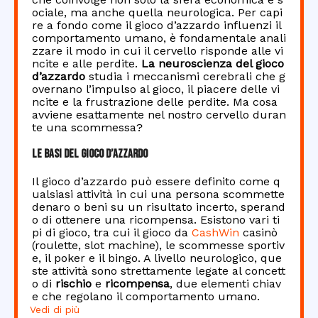
ociale, ma anche quella neurologica. Per capi
re a fondo come il gioco d’azzardo influenzi il
comportamento umano, è fondamentale anali
zzare il modo in cui il cervello risponde alle vi
ncite e alle perdite.
La neuroscienza del gioco
d’azzardo
studia i meccanismi cerebrali che g
overnano l’impulso al gioco, il piacere delle vi
ncite e la frustrazione delle perdite. Ma cosa
avviene esattamente nel nostro cervello duran
te una scommessa?
Le Basi del Gioco d’Azzardo
Il gioco d’azzardo può essere definito come q
ualsiasi attività in cui una persona scommette
denaro o beni su un risultato incerto, sperand
o di ottenere una ricompensa. Esistono vari ti
pi di gioco, tra cui il gioco da
CashWin
casinò
(roulette, slot machine), le scommesse sportiv
e, il poker e il bingo. A livello neurologico, que
ste attività sono strettamente legate al concett
o di
rischio
e
ricompensa
, due elementi chiav
e che regolano il comportamento umano.
Vedi di più