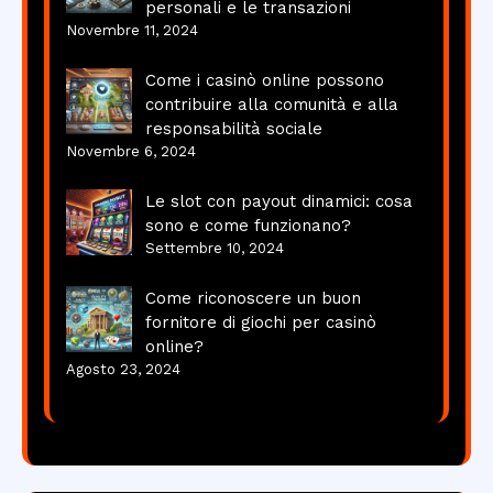
personali e le transazioni
Novembre 11, 2024
Come i casinò online possono
contribuire alla comunità e alla
responsabilità sociale
Novembre 6, 2024
Le slot con payout dinamici: cosa
sono e come funzionano?
Settembre 10, 2024
Come riconoscere un buon
fornitore di giochi per casinò
online?
Agosto 23, 2024