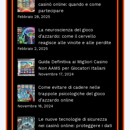
casinò online: quando e come
partecipare
Febbraio 28, 2025
La neuroscienza del gioco
d’azzardo: come il cervello
reagisce alle vincite e alle perdite
Febbraio 2, 2025
Guida Definitiva ai Migliori Casino
Non AAMS per Giocatori Italiani
Novembre 17, 2024
Come evitare di cadere nelle
trappole psicologiche del gioco
d’azzardo online
Novembre 16, 2024
Le nuove tecnologie di sicurezza
nei casinò online: proteggere i dati