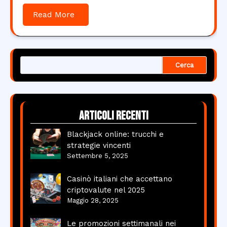
Read More
Cerca
Articoli recenti
Blackjack online: trucchi e
strategie vincenti
Settembre 5, 2025
Casinò italiani che accettano
criptovalute nel 2025
Maggio 28, 2025
Le promozioni settimanali nei