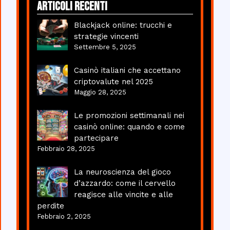
Articoli recenti
Blackjack online: trucchi e
strategie vincenti
Settembre 5, 2025
Casinò italiani che accettano
criptovalute nel 2025
Maggio 28, 2025
Le promozioni settimanali nei
casinò online: quando e come
partecipare
Febbraio 28, 2025
La neuroscienza del gioco
d’azzardo: come il cervello
reagisce alle vincite e alle
perdite
Febbraio 2, 2025