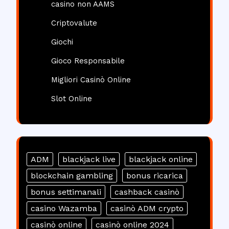
casino non AAMS
Criptovalute
Giochi
Gioco Responsabile
Migliori Casinò Online
Slot Online
ADM
blackjack live
blackjack online
blockchain gambling
bonus ricarica
bonus settimanali
cashback casinò
casino Wazamba
casinò ADM crypto
casinò online
casinò online 2024