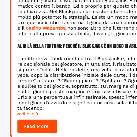
lletto del giocatore. Sto parlando del Blackjack. È
matico contro il banco. Ed è proprio per questo che
re chiarezza. Nel Blackjack non esistono formule m
molto più potente: la strategia. Esiste un modo m
un approccio che trasforma il gioco da una scomme
e il
casino Wazamba
non sono altro che il terreno
ettere alla prova questa abilità, dove ogni giocatore
Al di là della Fortuna: Perché il Blackjack è un Gioco di Abil
La differenza fondamentale tra il Blackjack e, ad e
re decisionale del giocatore. In una slot, il risul
si preme “spin”. Nella roulette, una volta piazzata 
vece, dopo la distribuzione iniziale delle carte, il
iamare” o “stare”? “Raddoppiare”? “Splittare”? Ogn
e sull’esito del gioco e, soprattutto, sul margine di
n altri giochi questo margine è una tassa fissa e in
urlo a una percentuale infinitesimale, spesso infe
o del gioco d’azzardo e significa una cosa sola: il 
ta facendo.
Vedi di più
Read More