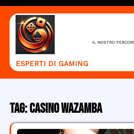
Skip
to
content
IL NOSTRO PERCOR
ESPERTI DI
GAMING
Tag:
casino Wazamba