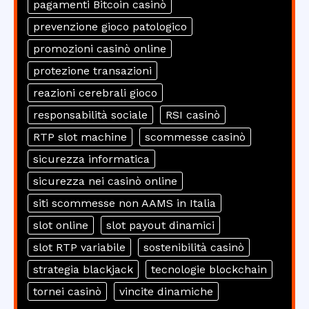
pagamenti Bitcoin casinò
prevenzione gioco patologico
promozioni casinò online
protezione transazioni
reazioni cerebrali gioco
responsabilità sociale
RSI casinò
RTP slot machine
scommesse casinò
sicurezza informatica
sicurezza nei casinò online
siti scommesse non AAMS in Italia
slot online
slot payout dinamici
slot RTP variabile
sostenibilità casinò
strategia blackjack
tecnologie blockchain
tornei casinò
vincite dinamiche