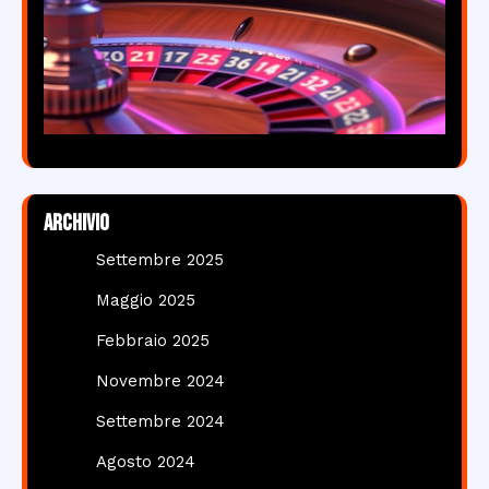
Archivio
Settembre 2025
Maggio 2025
Febbraio 2025
Novembre 2024
Settembre 2024
Agosto 2024