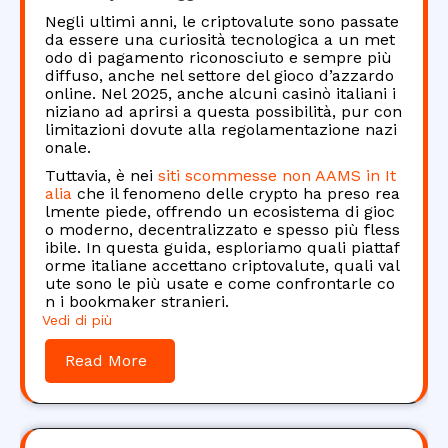
Negli ultimi anni, le criptovalute sono passate
da essere una curiosità tecnologica a un met
odo di pagamento riconosciuto e sempre più
diffuso, anche nel settore del gioco d’azzardo
online. Nel 2025, anche alcuni casinò italiani i
niziano ad aprirsi a questa possibilità, pur con
limitazioni dovute alla regolamentazione nazi
onale.
Tuttavia, è nei
siti scommesse non AAMS in It
alia
che il fenomeno delle crypto ha preso rea
lmente piede, offrendo un ecosistema di gioc
o moderno, decentralizzato e spesso più fless
ibile. In questa guida, esploriamo quali piattaf
orme italiane accettano criptovalute, quali val
ute sono le più usate e come confrontarle co
n i bookmaker stranieri.
Vedi di più
Read More