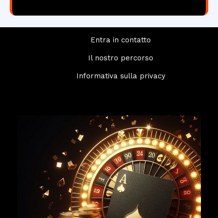
Entra in contatto
Il nostro percorso
Informativa sulla privacy