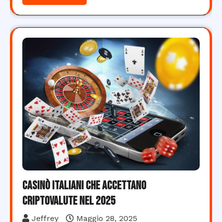
Casinò italiani che accettano
criptovalute nel 2025
Jeffrey
Maggio 28, 2025