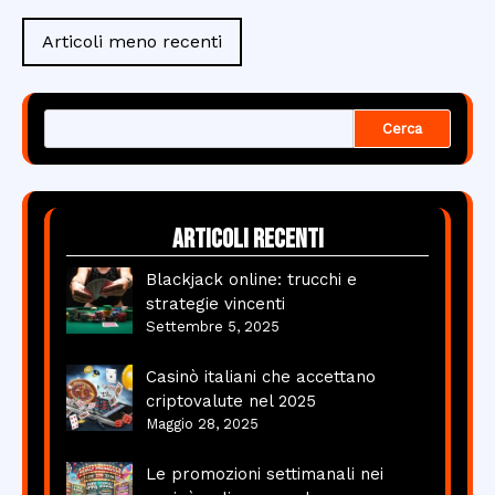
Navigazione
Articoli meno recenti
articoli
Cerca
Articoli recenti
Blackjack online: trucchi e
strategie vincenti
Settembre 5, 2025
Casinò italiani che accettano
criptovalute nel 2025
Maggio 28, 2025
Le promozioni settimanali nei