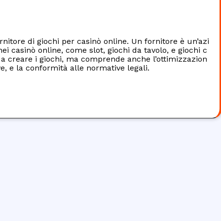
nitore di giochi per casinò online. Un fornitore è un’azi
ei casinò online, come slot, giochi da tavolo, e giochi c
a a creare i giochi, ma comprende anche l’ottimizzazion
ve, e la conformità alle normative legali.