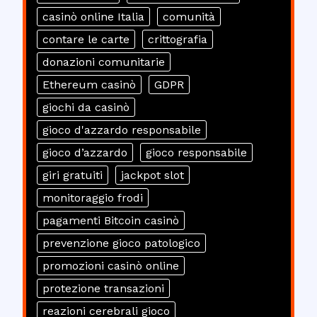
casinò online Italia
comunità
contare le carte
crittografia
donazioni comunitarie
Ethereum casinò
GDPR
giochi da casinò
gioco d'azzardo responsabile
gioco d’azzardo
gioco responsabile
giri gratuiti
jackpot slot
monitoraggio frodi
pagamenti Bitcoin casinò
prevenzione gioco patologico
promozioni casinò online
protezione transazioni
reazioni cerebrali gioco