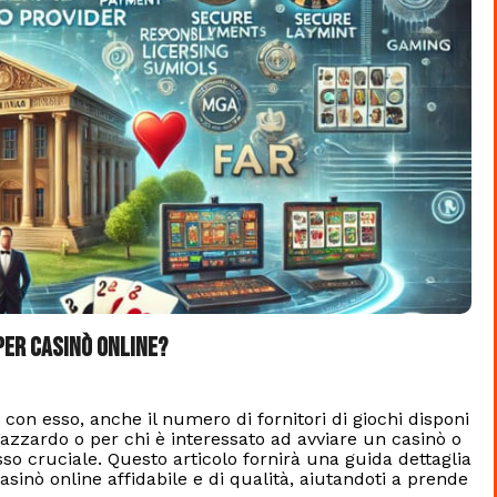
per casinò online?
, con esso, anche il numero di fornitori di giochi disponi
d’azzardo o per chi è interessato ad avviare un casinò o
so cruciale. Questo articolo fornirà una guida dettaglia
asinò online affidabile e di qualità, aiutandoti a prende