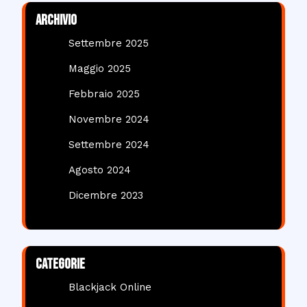
Archivio
Settembre 2025
Maggio 2025
Febbraio 2025
Novembre 2024
Settembre 2024
Agosto 2024
Dicembre 2023
Categorie
Blackjack Online