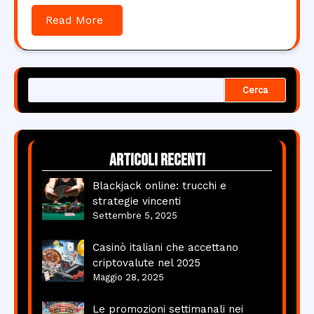
Read More
Cerca
Articoli recenti
Blackjack online: trucchi e
strategie vincenti
Settembre 5, 2025
Casinò italiani che accettano
criptovalute nel 2025
Maggio 28, 2025
Le promozioni settimanali nei