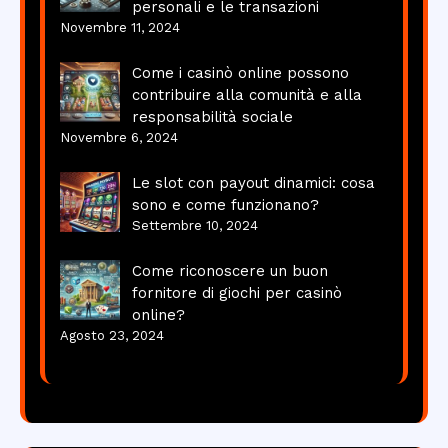
personali e le transazioni
Novembre 11, 2024
Come i casinò online possono
contribuire alla comunità e alla
responsabilità sociale
Novembre 6, 2024
Le slot con payout dinamici: cosa
sono e come funzionano?
Settembre 10, 2024
Come riconoscere un buon
fornitore di giochi per casinò
online?
Agosto 23, 2024